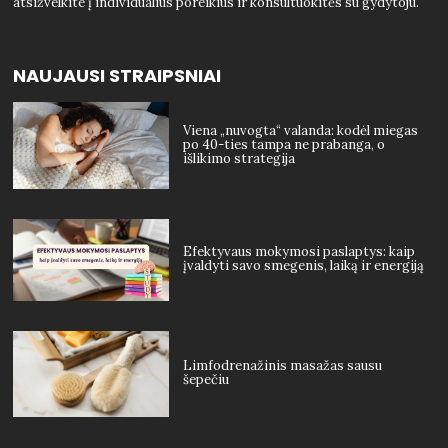
atsižvelkite į individualius poreikius ir konsultuokitės su gydytoju.
NAUJAUSI STRAIPSNIAI
Viena „nuvogta“ valanda: kodėl miegas
po 40-ties tampa ne prabanga, o
išlikimo strategija
Efektyvaus mokymosi paslaptys: kaip
įvaldyti savo smegenis, laiką ir energiją
Limfodrenažinis masažas sausu
šepečiu