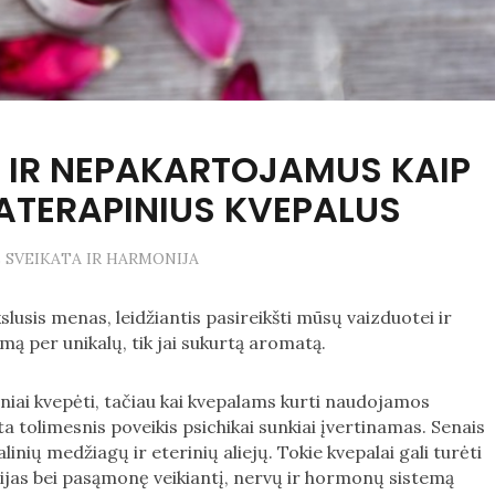
S IR NEPAKARTOJAMUS KAIP
ATERAPINIUS KVEPALUS
 SVEIKATA IR HARMONIJA
slusis menas, leidžiantis pasireikšti mūsų vaizduotei ir
ą per unikalų, tik jai sukurtą aromatą.
oniai kvepėti, tačiau kai kvepalams kurti naudojamos
 tolimesnis poveikis psichikai sunkiai įvertinamas. Senais
alinių medžiagų ir eterinių aliejų. Tokie kvepalai gali turėti
ocijas bei pasąmonę veikiantį, nervų ir hormonų sistemą