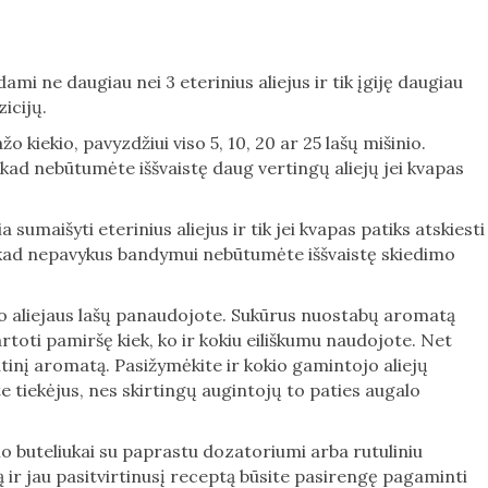
i ne daugiau nei 3 eterinius aliejus ir tik įgiję daugiau
icijų.
kiekio, pavyzdžiui viso 5, 10, 20 ar 25 lašų mišinio.
 kad nebūtumėte iššvaistę daug vertingų aliejų jei kvapas
umaišyti eterinius aliejus ir tik jei kvapas patiks atskiesti
kt. kad nepavykus bandymui nebūtumėte iššvaistę skiedimo
inio aliejaus lašų panaudojote. Sukūrus nuostabų aromatą
artoti pamiršę kiek, ko ir kokiu eiliškumu naudojote. Net
lutinį aromatą. Pasižymėkite ir kokio gamintojo aliejų
te tiekėjus, nes skirtingų augintojų to paties augalo
o buteliukai su paprastu dozatoriumi arba rutuliniu
mą ir jau pasitvirtinusį receptą būsite pasirengę pagaminti