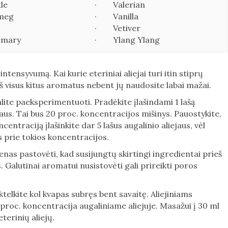
le
· Valerian
meg
· Vanilla
· Vetiver
mary
· Ylang Ylang
intensyvumą. Kai kurie eteriniai aliejai turi itin stiprų
 visus kitus aromatus nebent jų naudosite labai mažai.
te paeksperimentuoti. Pradėkite įlašindami 1 lašą
iejaus. Tai bus 20 proc. koncentracijos mišinys. Pauostykite,
entraciją įlašinkite dar 5 lašus augalinio aliejaus, vėl
s prie tokios koncentracijos.
ienas pastovėti, kad susijungtų skirtingi ingredientai prieš
Galutinai aromatui nusistovėti gali prireikti poros
telkite kol kvapas subręs bent savaitę. Aliejiniams
roc. koncentracija augaliniame aliejuje. Masažui į 30 ml
terinių aliejų.