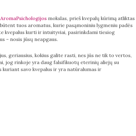
.
AromaPsichologijos
mokslas, prieš kvepalų kūrimą atliktas
 būtent tuos aromatus, kurie pasąmoniniu lygmeniu padės
 kvepalus kurti ir intuityviai, pasirinkdami tiesiog
jus – nosis jūsų neapgaus.
s, geriausius, kokius galite rasti, nes jūs ne tik to vertos,
i, jog rinkoje yra daug falsifikuotų eterinių aliejų su
 kuriant savo kvepalus ir yra natūralumas ir