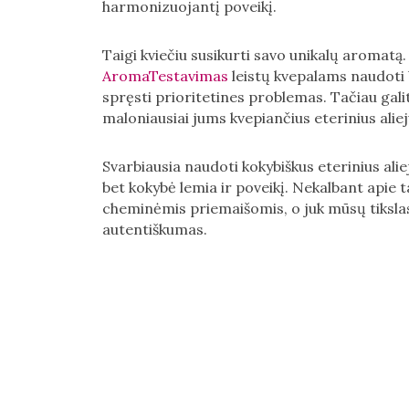
harmonizuojantį poveikį.
Taigi kviečiu susikurti savo unikalų aromatą
AromaTestavimas
leistų kvepalams naudoti
spręsti prioritetines problemas. Tačiau galite
maloniausiai jums kvepiančius eterinius alie
Svarbiausia naudoti kokybiškus eterinius alieju
bet kokybė lemia ir poveikį. Nekalbant apie ta
cheminėmis priemaišomis, o juk mūsų tikslas
autentiškumas.