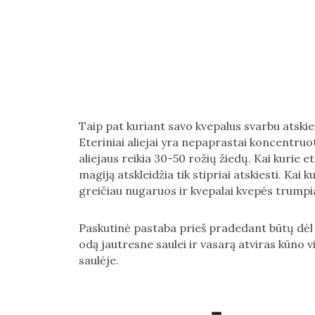
Taip pat kuriant savo kvepalus svarbu atskies
Eteriniai aliejai yra nepaprastai koncentruot
aliejaus reikia 30-50 rožių žiedų. Kai kurie ete
magiją atskleidžia tik stipriai atskiesti. Kai k
greičiau nugaruos ir kvepalai kvepės trumpi
Paskutinė pastaba prieš pradedant būtų dėl c
odą jautresne saulei ir vasarą atviras kūno v
saulėje.