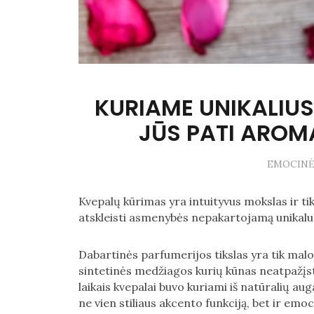
KURIAME UNIKALIU
JŪS PATI AROM
EMOCINĖ
Kvepalų kūrimas yra intuityvus mokslas ir tik
atskleisti asmenybės nepakartojamą unikalum
Dabartinės parfumerijos tikslas yra tik mal
sintetinės medžiagos kurių kūnas neatpažįsta
laikais kvepalai buvo kuriami iš natūralių aug
ne vien stiliaus akcento funkciją, bet ir em