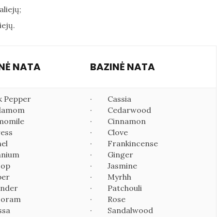
aliejų;
iejų.
INĖ NATA
BAZINĖ NATA
 Pepper
· Cassia
damom
· Cedarwood
omile
· Cinnamon
ess
· Clove
el
· Frankincense
nium
· Ginger
op
· Jasmine
er
· Myrhh
nder
· Patchouli
oram
· Rose
ssa
· Sandalwood