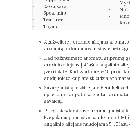
· Myrt
· Ravensara
· Nut
· Spearmint
· Pine
· Tea Tree
· Rose
· Thyme
Atsižvelkite į eterinio aliejaus aromato 
aromatą ir dominuos mišinyje bei užgoš
Kad pažintumėte aromatų stiprumą gali
eterinio aliejaus į 4 lašus augalinio al
įvertinkite. Kad gautumėte 10 proc. konc
studijuokite kaip atsiskleidžia aromata
Sukūrę mišinį leiskite jam bent kelias d
spręsdami ar patinka gautas aromatas. 
savaičių.
Prieš skiesdami savo aromatų mišinį luk
kvepalams paprastai naudojama 10-15 p
augalinio aliejaus naudojama 5-15 lašų e