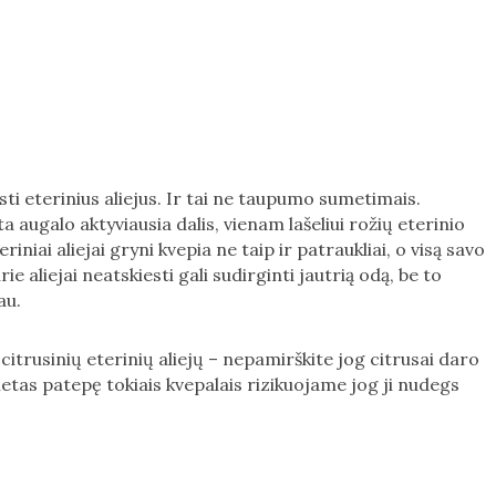
ti eterinius aliejus. Ir tai ne taupumo sumetimais.
a augalo aktyviausia dalis, vienam lašeliui rožių eterinio
riniai aliejai gryni kvepia ne taip ir patraukliai, o visą savo
urie aliejai neatskiesti gali sudirginti jautrią odą, be to
au.
itrusinių eterinių aliejų – nepamirškite jog citrusai daro
ietas patepę tokiais kvepalais rizikuojame jog ji nudegs