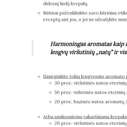
didesnį kiekį kvepalų.
Būtinai paženklinkite savo kūrinius eti
receptą ant jos, o jei ne užrašykite num
Harmoningas aromatas kaip mu
lengvų viršutinių „natų” ir vi
Išmėginkite tokią lengvesnio aromato 
30 proc. viršutinės natos eterinių 
50 proc. vidurinės natos eterinių a
20 proc. bazinės natos aromatų, ku
Arba sunkesniems vakariniams kvepal
20 proc. viršutinės natos eterinių 