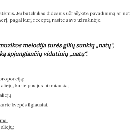
ketėmis. Jei buteliukas didesnis užrašykite pavadinimą ar net
erį, pagal kurį receptą rasite savo užrašinėje.
zikos melodija turės gilių sunkių „natų“,
ską apjungiančių vidutinių „natų“.
proporciją:
aliejų, kurie pasijus pirmiausia;
liejų;
rie kvepės ilgiausiai.
ams:
aliejų;