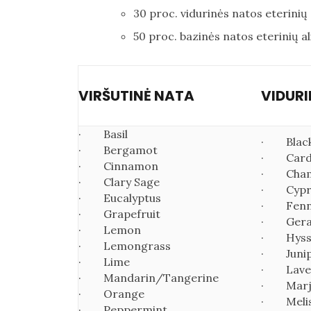
30 proc. vidurinės natos eterinių 
50 proc. bazinės natos eterinių al
VIRŠUTINĖ NATA
VIDUR
· Basil
· Black
· Bergamot
· Car
· Cinnamon
· Cham
· Clary Sage
· Cypr
· Eucalyptus
· Fenn
· Grapefruit
· Gera
· Lemon
· Hyss
· Lemongrass
· Junip
· Lime
· Lave
· Mandarin/Tangerine
· Marj
· Orange
· Meli
· Peppermint