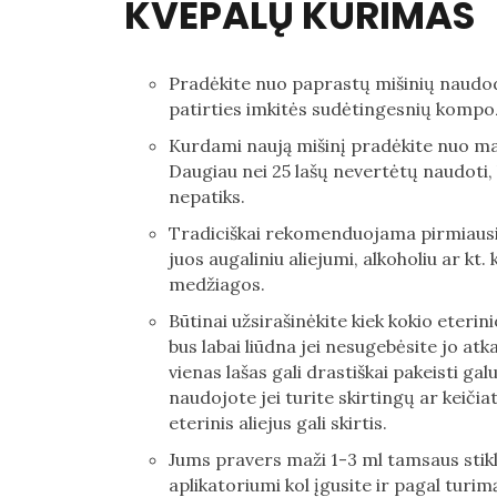
KVEPALŲ KŪRIMAS
Pradėkite nuo paprastų mišinių naudodam
patirties imkitės sudėtingesnių kompoz
Kurdami naują mišinį pradėkite nuo mažo 
Daugiau nei 25 lašų nevertėtų naudoti,
nepatiks.
Tradiciškai rekomenduojama pirmiausia s
juos augaliniu aliejumi, alkoholiu ar 
medžiagos.
Būtinai užsirašinėkite kiek kokio eter
bus labai liūdna jei nesugebėsite jo atk
vienas lašas gali drastiškai pakeisti ga
naudojote jei turite skirtingų ar keičia
eterinis aliejus gali skirtis.
Jums pravers maži 1-3 ml tamsaus stikl
aplikatoriumi kol įgusite ir pagal turi