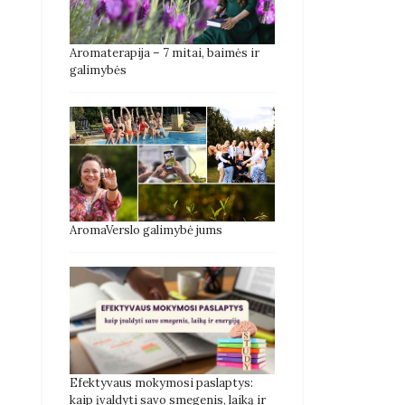
Aromaterapija – 7 mitai, baimės ir
galimybės
AromaVerslo galimybė jums
Efektyvaus mokymosi paslaptys:
kaip įvaldyti savo smegenis, laiką ir