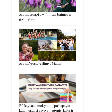
Aromaterapija – 7 mitai, baimės ir
galimybės
AromaVerslo galimybė jums
Efektyvaus mokymosi paslaptys:
kaip įvaldyti savo smegenis, laiką ir