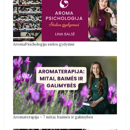
AromaPsichologija sielos gydymui
Aromaterapija – 7 mitai, baimės ir galimybės