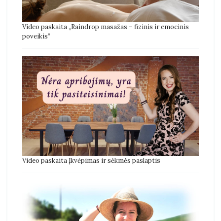
Video paskaita „Raindrop masažas – fizinis ir emocinis
poveikis”
Video paskaita Įkvėpimas ir sėkmės paslaptis