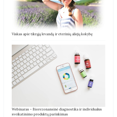
Viskas apie tikrąją levandą ir eterinių aliejų kokybę
Webinaras – Biorezonansinė diagnostika ir individualus
sveikatinimo produktų parinkimas