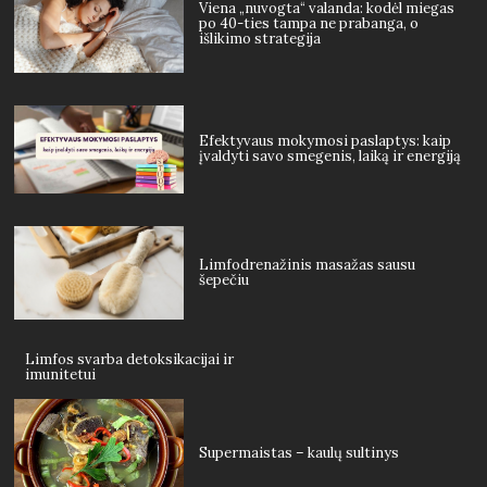
Viena „nuvogta“ valanda: kodėl miegas
po 40-ties tampa ne prabanga, o
išlikimo strategija
Efektyvaus mokymosi paslaptys: kaip
įvaldyti savo smegenis, laiką ir energiją
Limfodrenažinis masažas sausu
šepečiu
Limfos svarba detoksikacijai ir
imunitetui
Supermaistas – kaulų sultinys