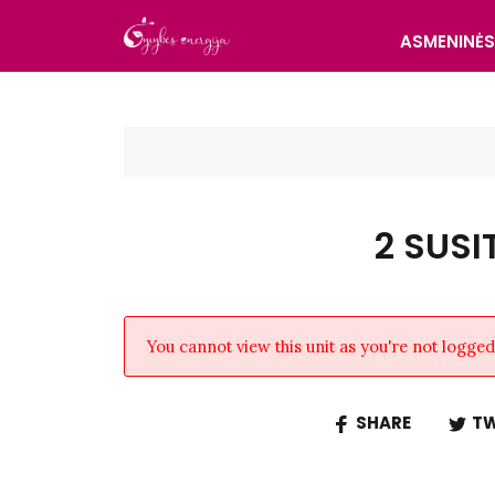
ASMENINĖ
2 SUSI
You cannot view this unit as you're not logged 
SHARE
TW