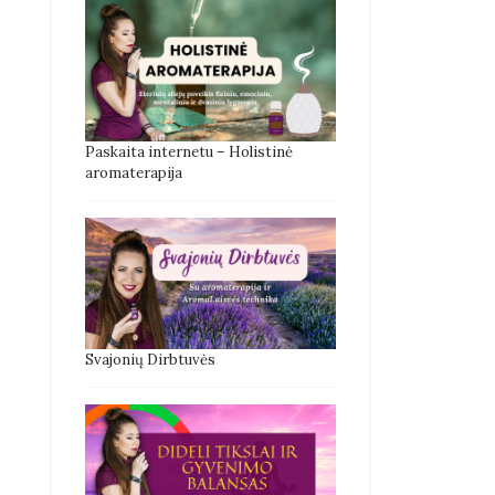
Paskaita internetu – Holistinė
aromaterapija
Svajonių Dirbtuvės