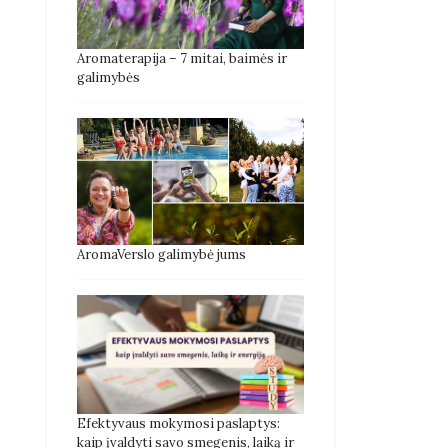
Aromaterapija – 7 mitai, baimės ir
galimybės
AromaVerslo galimybė jums
Efektyvaus mokymosi paslaptys:
kaip įvaldyti savo smegenis, laiką ir