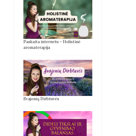
Paskaita internetu – Holistinė
aromaterapija
Svajonių Dirbtuvės