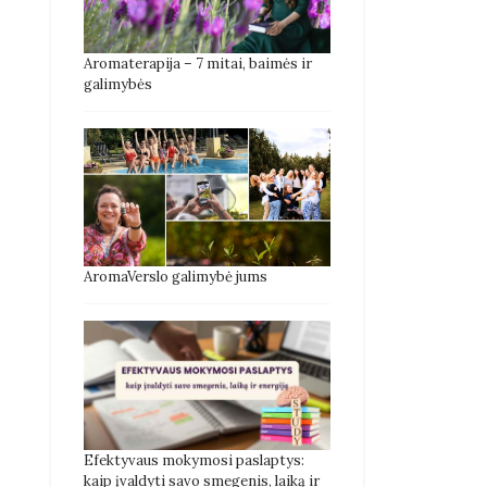
Aromaterapija – 7 mitai, baimės ir
galimybės
AromaVerslo galimybė jums
Efektyvaus mokymosi paslaptys:
kaip įvaldyti savo smegenis, laiką ir