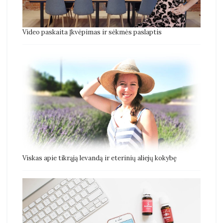
Video paskaita Įkvėpimas ir sėkmės paslaptis
Viskas apie tikrąją levandą ir eterinių aliejų kokybę