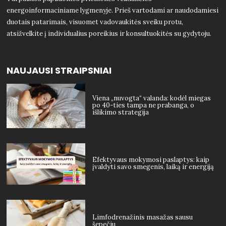
energoinformaciniame lygmenyje. Prieš vartodami ar naudodamiesi
duotais patarimais, visuomet vadovaukitės sveiku protu,
atsižvelkite į individualius poreikius ir konsultuokitės su gydytoju.
NAUJAUSI STRAIPSNIAI
Viena „nuvogta“ valanda: kodėl miegas
po 40-ties tampa ne prabanga, o
išlikimo strategija
Efektyvaus mokymosi paslaptys: kaip
įvaldyti savo smegenis, laiką ir energiją
Limfodrenažinis masažas sausu
šepečiu