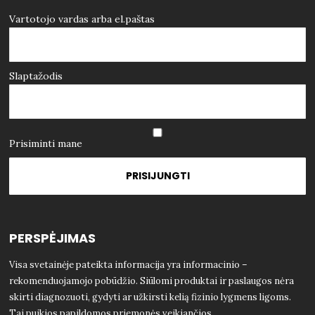
Vartotojo vardas arba el.paštas
Slaptažodis
Prisiminti mane
PERSPĖJIMAS
Visa svetainėje pateikta informacija yra informacinio –
rekomenduojamojo pobūdžio. Siūlomi produktai ir paslaugos nėra
skirti diagnozuoti, gydyti ar užkirsti kelią fizinio lygmens ligoms.
Tai puikios papildomos priemonės veikiančios