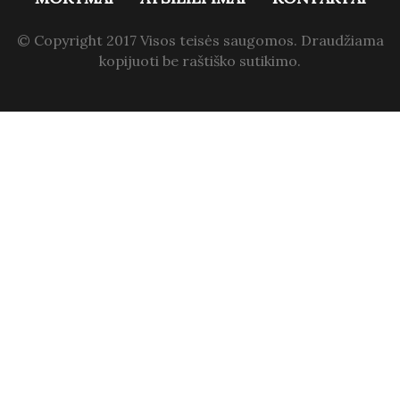
© Copyright 2017 Visos teisės saugomos. Draudžiama
kopijuoti be raštiško sutikimo.