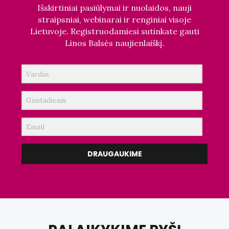
Išskirtiniai pasiūlymai ir nuolaidos, nauji
straipsniai, webinarai ir renginiai visoje
Lietuvoje. Registruodamiesi sutinkate gauti
Linos Balsės naujienlaiškį.
DRAUGAUKIME