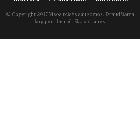
© Copyright 2017 Visos teisės saugomos. Draudžiama
kopijuoti be raštiško sutikimo.