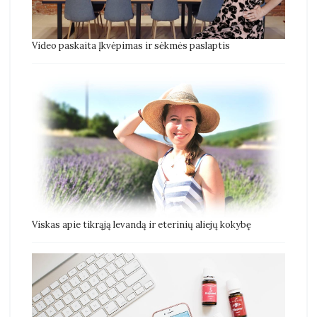
Video paskaita Įkvėpimas ir sėkmės paslaptis
Viskas apie tikrąją levandą ir eterinių aliejų kokybę