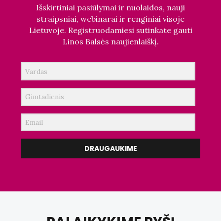
Išskirtiniai pasiūlymai ir nuolaidos, nauji
straipsniai, webinarai ir renginiai visoje
Lietuvoje. Registruodamiesi sutinkate gauti
Linos Balsės naujienlaiškį.
DRAUGAUKIME