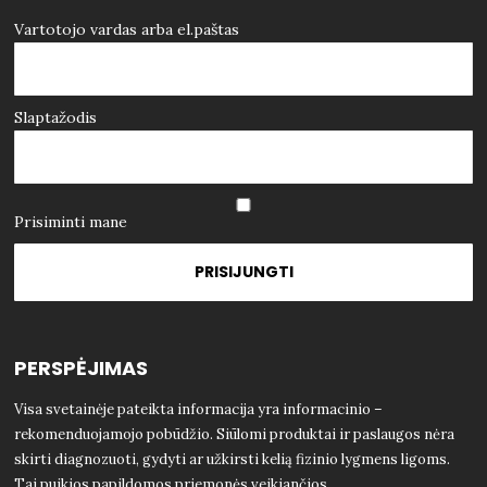
Vartotojo vardas arba el.paštas
Slaptažodis
Prisiminti mane
PERSPĖJIMAS
Visa svetainėje pateikta informacija yra informacinio –
rekomenduojamojo pobūdžio. Siūlomi produktai ir paslaugos nėra
skirti diagnozuoti, gydyti ar užkirsti kelią fizinio lygmens ligoms.
Tai puikios papildomos priemonės veikiančios