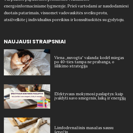
energoinformaciniame lygmenyje. Prieš vartodami ar naudodamiesi
duotais patarimais, visuomet vadovaukitės sveiku protu,
atsižvelkite į individualius poreikius ir konsultuokitės su gydytoju.
NAUJAUSI STRAIPSNIAI
Viena „nuvogta“ valanda: kodėl miegas
po 40-ties tampa ne prabanga, o
išlikimo strategija
Efektyvaus mokymosi paslaptys: kaip
įvaldyti savo smegenis, laiką ir energiją
Limfodrenažinis masažas sausu
šepečiu