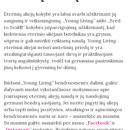
Eterinių aliejų kokybė yra labai svarbi užtikrinant jų
saugumą ir veiksmingumą. „Young Living” siūlo „Seed
to Seal®” kokybės įsipareigojimą, užtikrinantį, kad
kiekvienas eterinio aliejaus buteliukas yra grynas,
stiprus ir gali suteikti reikiamą naudą. Young Living
eteriniai aliejai neturi sintetinių priedų ir yra
atsakingai išgauti tausojant dirvą ir praktikuojant
tvarią augalininkystę, todėl tai geriausias pasirinkimas
jūsų kelionei į gyvenimą be dūmų.
Būdami „Young Living” bendruomenės dalimi, galite
dalyvauti nuolat vykstančiuose mokymuose apie
įvairiapusę eterinių aliejų naudą ir jų naudojimą
gerinant bendrą savijautą. Jei norite įsigyti šių aliejų
arba tapti mūsų pozityvios, atsakingos ir sąmoningos
bendruomenės nariu ar nare – susisiekite su manimi.
Su manimi galite susisiekti per mano „
Facebook
” ir
„
Instagram
” puslapius. Įkvėpkime gaivaus aromatingo