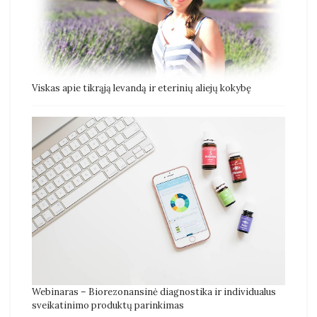
Viskas apie tikrąją levandą ir eterinių aliejų kokybę
Webinaras – Biorezonansinė diagnostika ir individualus
sveikatinimo produktų parinkimas