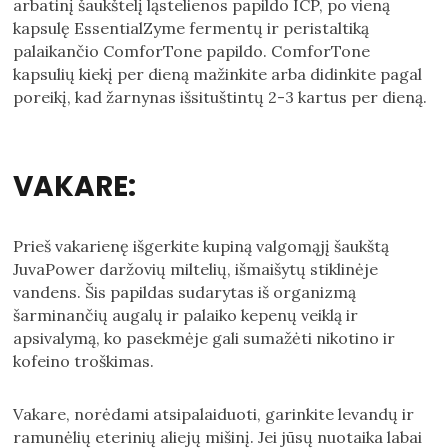
arbatinį šaukštelį ląstelienos papildo ICP, po vieną
kapsulę EssentialZyme fermentų ir peristaltiką
palaikančio ComforTone papildo. ComforTone
kapsulių kiekį per dieną mažinkite arba didinkite pagal
poreikį, kad žarnynas išsituštintų 2-3 kartus per dieną.
VAKARE:
Prieš vakarienę išgerkite kupiną valgomąjį šaukštą
JuvaPower daržovių miltelių, išmaišytų stiklinėje
vandens. Šis papildas sudarytas iš organizmą
šarminančių augalų ir palaiko kepenų veiklą ir
apsivalymą, ko pasekmėje gali sumažėti nikotino ir
kofeino troškimas.
Vakare, norėdami atsipalaiduoti, garinkite levandų ir
ramunėlių eterinių aliejų mišinį. Jei jūsų nuotaika labai