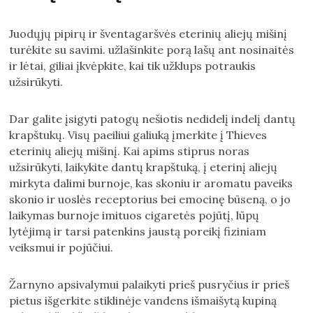
Juodųjų pipirų ir šventagaršvės eterinių aliejų mišinį
turėkite su savimi. užlašinkite porą lašų ant nosinaitės
ir lėtai, giliai įkvėpkite, kai tik užklups potraukis
užsirūkyti.
Dar galite įsigyti patogų nešiotis nedidelį indelį dantų
krapštukų. Visų paeiliui galiuką įmerkite į Thieves
eterinių aliejų mišinį. Kai apims stiprus noras
užsirūkyti, laikykite dantų krapštuką, į eterinį aliejų
mirkyta dalimi burnoje, kas skoniu ir aromatu paveiks
skonio ir uoslės receptorius bei emocinę būseną, o jo
laikymas burnoje imituos cigaretės pojūtį, lūpų
lytėjimą ir tarsi patenkins jaustą poreikį fiziniam
veiksmui ir pojūčiui.
Žarnyno apsivalymui palaikyti prieš pusryčius ir prieš
pietus išgerkite stiklinėje vandens išmaišytą kupiną