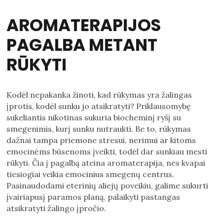
AROMATERAPIJOS
PAGALBA METANT
RŪKYTI
Kodėl nepakanka žinoti, kad rūkymas yra žalingas
įprotis, kodėl sunku jo atsikratyti? Priklausomybę
sukeliantis nikotinas sukuria biocheminį ryšį su
smegenimis, kurį sunku nutraukti. Be to, rūkymas
dažnai tampa priemone stresui, nerimui ar kitoms
emocinėms būsenoms įveikti, todėl dar sunkiau mesti
rūkyti. Čia į pagalbą ateina aromaterapija, nes kvapai
tiesiogiai veikia emocinius smegenų centrus.
Pasinaudodami eterinių aliejų poveikiu, galime sukurti
įvairiapusį paramos planą, palaikyti pastangas
atsikratyti žalingo įpročio.