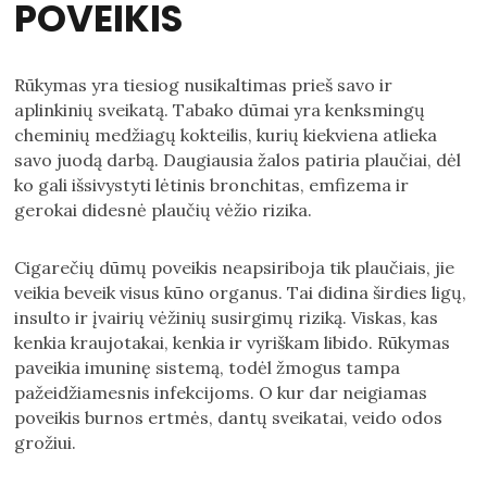
POVEIKIS
Rūkymas yra tiesiog nusikaltimas prieš savo ir
aplinkinių sveikatą. Tabako dūmai yra kenksmingų
cheminių medžiagų kokteilis, kurių kiekviena atlieka
savo juodą darbą. Daugiausia žalos patiria plaučiai, dėl
ko gali išsivystyti lėtinis bronchitas, emfizema ir
gerokai didesnė plaučių vėžio rizika.
Cigarečių dūmų poveikis neapsiriboja tik plaučiais, jie
veikia beveik visus kūno organus. Tai didina širdies ligų,
insulto ir įvairių vėžinių susirgimų riziką. Viskas, kas
kenkia kraujotakai, kenkia ir vyriškam libido. Rūkymas
paveikia imuninę sistemą, todėl žmogus tampa
pažeidžiamesnis infekcijoms. O kur dar neigiamas
poveikis burnos ertmės, dantų sveikatai, veido odos
grožiui.