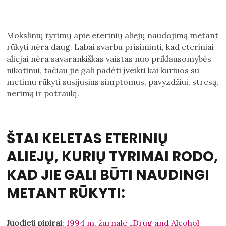
Mokslinių tyrimų apie eterinių aliejų naudojimą metant
rūkyti nėra daug. Labai svarbu prisiminti, kad eteriniai
aliejai nėra savarankiškas vaistas nuo priklausomybės
nikotinui, tačiau jie gali padėti įveikti kai kuriuos su
metimu rūkyti susijusius simptomus, pavyzdžiui, stresą,
nerimą ir potraukį.
ŠTAI KELETAS ETERINIŲ
ALIEJŲ, KURIŲ TYRIMAI RODO,
KAD JIE GALI BŪTI NAUDINGI
METANT RŪKYTI:
Juodieji pipirai
:
1994 m. žurnale „Drug and Alcohol