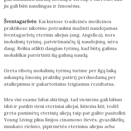
jis gali būti naudingas ir žmonėms.
Šventagaršvės
: Kai kuriose tradicinės medicinos
praktikose nikotino potraukiui mažinti naudojamas
šventagaršvių eterinis aliejus (ang. Angelica), nors
mokslinių tyrimų, patvirtinančių šį naudojimą, nėra
daug. Reikia atlikti daugiau tyrimų, kad būtų galima
moksliškai patvirtinti šią galimą naudą.
Greta ribotų mokslinių tyrimų turime per ilgą laiką
sukauptą žmonių praktikę patirtį perduodamą per
atsiliepimus ir pakartotinius teigiamus rezultatus.
Mes visi esame labai skirtingi, tad vieniems gali labiau
tikti ir patikti vieni eteriniai aliejai, kitiems kiti, todėl
greta paminėtų eterinių aliejų taip pat galite pasitelkti
Young Living plius linijos cinamono žievės, gvazdikėlių,
muskato riešuto, pipirmėtės eterinius aliejus arba