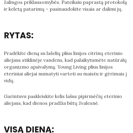
žalingos priklausomybės. Pateiksiu paprastą protokolą
ir keletą patarimų – pasinaudokite visais ar dalimi jų.
RYTAS:
Pradėkite dieną su lašelių plius linijos citrinų eterinio
aliejaus stiklinėje vandens, kad palaikytumėte natūralų
organizmo apsivalymą. Young Living plius linijos
eteriniai aliejai numatyti vartoti su maistu ir gėrimais į
vidų.
Garintuvu paskleiskite kelis lašus pipirmėčių eterinio
aliejaus, kad dienos pradžia būtų žvalesnė.
VISĄ DIENĄ: