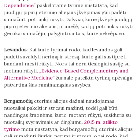
Dependence”
paskelbtame tyrime nustatyta, kad
juodųjų pipirų eterinio aliejaus įkvėpimas gali padėti
sumažinti potraukį rūkyti. Dalyviai, kurie įkvėpė juodųjų
pipirų eterinio aliejaus, pranešė, kad jų potraukis rūkyti
gerokai sumažėjo, palyginti su tais, kurie nekvėpavo.
Levandos
: Kai kurie tyrimai rodo, kad levandos gali
padėti suvaldyti nerimą ir stresą, kurie gali sustiprėti
bandant mesti rūkyti. Nors tai nėra tiesiogiai susiję su
metimu rūkyti,
„Evidence-Based Complementary and
Alternative Medicine”
žurnale pateikta tyrimų apžvalga
patvirtina šias raminamąsias savybes.
Bergamočių
eterinis aliejus dažnai naudojamas
nuotaikai pakelti ir stresui mažinti, todėl gali būti
naudingas žmonėms, kurie, metant rūkyti, susiduria su
nuotaikų svyravimais ar dirglumu.
2015 m. atlikto
tyrimo
metu nustatyta, kad bergamočių eterinis aliejus
gali sumažinti žiurkių nerimą ir stresą, o tai rodo, kad