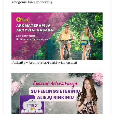
smegenis, laiką ir energiją
Paskaita – Aromaterapija aktyviai vasarai