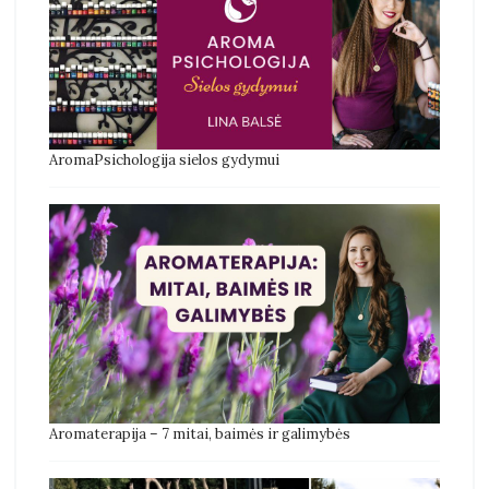
AromaPsichologija sielos gydymui
Aromaterapija – 7 mitai, baimės ir galimybės