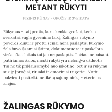
METANT RŪKYTI
FIZINIS KŪNAS - GROŽIS IR SVEIKATA
Rūkymas – tai įprotis, kuris kenkia grožiui, kenkia
sveikatai, vagia gyvenimo laiką. Žalingas rūkymo
poveikis kūnui ir protui seniai nėra paslaptis. Rūkymo
žala buvo išsamiai ištirta, dokumentuota ir paskelbta
viešai, šiais laikais tai jau ne paslaptis. Tačiau, nepaisant
patiriamos žalos, mesti rūkyti yra nelengva užduotis.
Tai ne tik priklausomybė nuo nikotino, bet ir su rūkymu
susiję įpročiai, ritualai ir emociniai trigeriai. Noriu
pakviesti pasitelkti netikėtą sąjungininką – eterinius
aliejus.
ŽALINGAS RŪKYMO