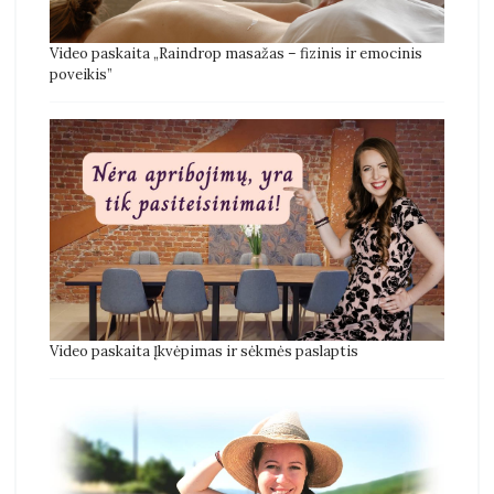
Video paskaita „Raindrop masažas – fizinis ir emocinis
poveikis”
Video paskaita Įkvėpimas ir sėkmės paslaptis