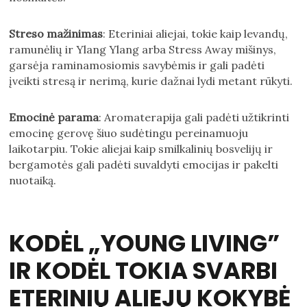
Streso mažinimas
: Eteriniai aliejai, tokie kaip levandų,
ramunėlių ir Ylang Ylang arba Stress Away mišinys,
garsėja raminamosiomis savybėmis ir gali padėti
įveikti stresą ir nerimą, kurie dažnai lydi metant rūkyti.
Emocinė parama
: Aromaterapija gali padėti užtikrinti
emocinę gerovę šiuo sudėtingu pereinamuoju
laikotarpiu. Tokie aliejai kaip smilkalinių bosvelijų ir
bergamotės gali padėti suvaldyti emocijas ir pakelti
nuotaiką.
KODĖL „YOUNG LIVING”
IR KODĖL TOKIA SVARBI
ETERINIŲ ALIEJŲ KOKYBĖ