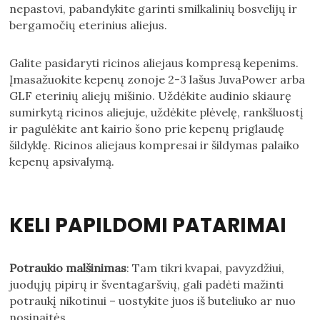
nepastovi, pabandykite garinti smilkalinių bosvelijų ir
bergamočių eterinius aliejus.
Galite pasidaryti ricinos aliejaus kompresą kepenims.
Įmasažuokite kepenų zonoje 2-3 lašus JuvaPower arba
GLF eterinių aliejų mišinio. Uždėkite audinio skiaurę
sumirkytą ricinos aliejuje, uždėkite plėvelę, rankšluostį
ir pagulėkite ant kairio šono prie kepenų priglaudę
šildyklę. Ricinos aliejaus kompresai ir šildymas palaiko
kepenų apsivalymą.
KELI PAPILDOMI PATARIMAI
Potraukio malšinimas
: Tam tikri kvapai, pavyzdžiui,
juodųjų pipirų ir šventagaršvių, gali padėti mažinti
potraukį nikotinui – uostykite juos iš buteliuko ar nuo
nosinaitės.