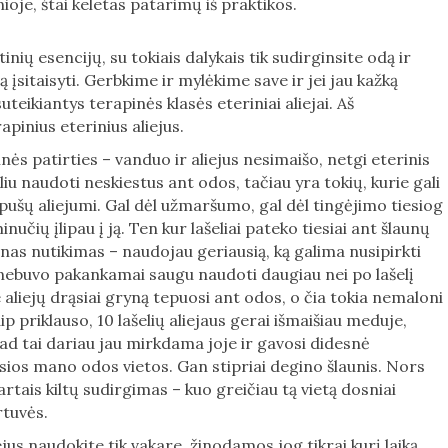
ioje, štai keletas patarimų iš praktikos.
inių esencijų, su tokiais dalykais tik sudirginsite odą ir
ą įsitaisyti. Gerbkime ir mylėkime save ir jei jau kažką
teikiantys terapinės klasės eteriniai aliejai. Aš
inius eterinius aliejus.
ės patirties – vanduo ir aliejus nesimaišo, netgi eterinis
liu naudoti neskiestus ant odos, tačiau yra tokių, kurie gali
 pušų aliejumi. Gal dėl užmaršumo, gal dėl tingėjimo tiesiog
 minučių įlipau į ją. Ten kur lašeliai pateko tiesiai ant šlaunų
enas nutikimas – naudojau geriausią, ką galima nusipirkti
 nebuvo pakankamai saugu naudoti daugiau nei po lašelį
aliejų drąsiai gryną tepuosi ant odos, o čia tokia nemaloni
 priklauso, 10 lašelių aliejaus gerai išmaišiau meduje,
 kad tai dariau jau mirkdama joje ir gavosi didesnė
usios mano odos vietos. Gan stipriai degino šlaunis. Nors
rtais kiltų sudirgimas – kuo greičiau tą vietą dosniai
irtuvės.
ejus naudokite tik vakare, žinodamos jog tikrai kurį laiką