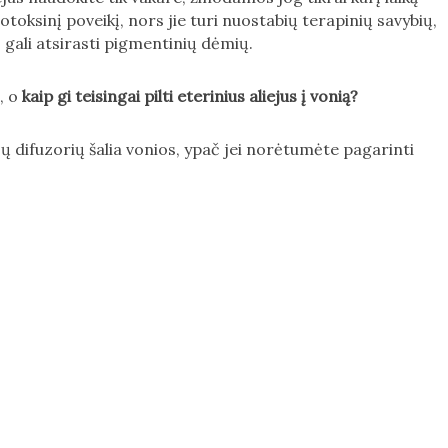
fototoksinį poveikį, nors jie turi nuostabių terapinių savybių,
ę, gali atsirasti pigmentinių dėmių.
, o
kaip gi teisingai pilti eterinius aliejus į vonią?
ejų difuzorių šalia vonios, ypač jei norėtumėte pagarinti