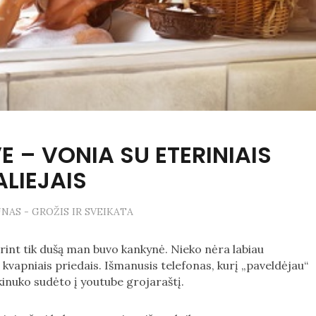
E – VONIA SU ETERINIAIS
ALIEJAIS
ŪNAS - GROŽIS IR SVEIKATA
urint tik dušą man buvo kankynė. Nieko nėra labiau
 kvapniais priedais. Išmanusis telefonas, kurį „paveldėjau“
nkinuko sudėto į youtube grojaraštį.