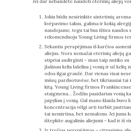
Jei dar nebandėte naudoti eterinių aliejų von
Jokiu būdu nesirinkite sintetinių aromat
kvėpavimo takus, galima ir kokią alergij
naudojame, tegu tai bus išties naudos su
rekomenduoju Young Living firmos terap
Sekantis perspėjimas iš karčios asmenin
aliejus. Nors nemažai eterinių aliejų ga
stipriai sudirginti – man taip nutiko su
įlašinau kelis lašelius į vonią ir už kelių
odos ilgai graužė. Dar vienas visai nes
mūsų parduotuvėse, bet tikriausiai tai
kitą. Young Living firmos Frankincense 
staigmena… Žodžiu pasidariau vonią kaip
įsipyliau į vonią. Gal mano klaida buvo
koncentracija vėlgi arti turbūt jautria
tai nemirtina, bet nemalonu. Jei jums ka
ištepkite augaliniu aliejumi – kad ir iš v
Ir trečias perspėjimas – citrusinius ali