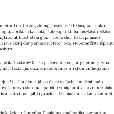
maitinti (ar tiesiog žiemą) įlašinkite 5-10 lašų pasirinkto
uogių, abrikosų kauliukų, kokosų ar kt. Išmaišykite, įpilkite
isykite, tik būkit atsargios – vonia slidi. Pasilepinusios
iejaus likutį dar pamasažuokite į odą. Nepamirškite išplauti
aslysti.
s jei įlašinsite 5-10 lašų į riebesnį pieną ar grietinėlę. Aš su
ėginau, tačiau jis dažnai naudojamas ir rekomenduojamas.
liejų į ½ – 2 stiklines jūros druskos (arba smulkiai maltų
poveikį nervų sistemai, papildo vonią natūraliais mineralais.
 anksto ir susipilti į gražius stiklinius indus, kad visuomet
as, dušo žele ar šampūną. Plaukams ypač patiks rozmarinų