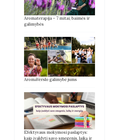
Aromaterapija – 7 mitai, baimės ir
galimybės
AromaVerslo galimybė jums
Efektyvaus mokymosi paslaptys:
kaip įvaldyti savo smegenis, laiką ir