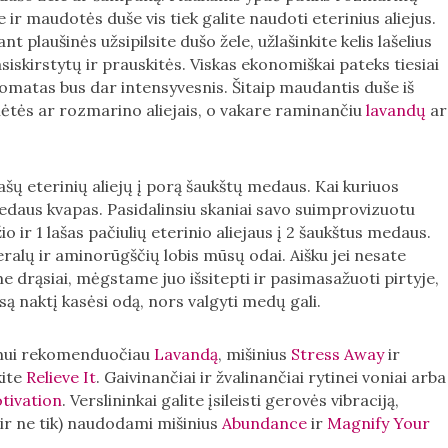
ite ir maudotės duše vis tiek galite naudoti eterinius aliejus.
ant plaušinės užsipilsite dušo žele, užlašinkite kelis lašelius
asiskirstytų ir prauskitės. Viskas ekonomiškai pateks tiesiai
omatas bus dar intensyvesnis. Šitaip maudantis duše iš
mėtės ar rozmarino aliejais, o vakare raminančiu
lavandų
ar
ašų eterinių aliejų į porą šaukštų medaus. Kai kuriuos
medaus kvapas. Pasidalinsiu skaniai savo suimprovizuotu
io ir 1 lašas pačiulių eterinio aliejaus į 2 šaukštus medaus.
ralų ir aminorūgščių lobis mūsų odai. Aišku jei nesate
 drąsiai, mėgstame juo išsitepti ir pasimasažuoti pirtyje,
są naktį kasėsi odą, nors valgyti medų gali.
vimui rekomenduočiau
Lavandą
, mišinius
Stress Away
ir
kite
Relieve It
. Gaivinančiai ir žvalinančiai rytinei voniai arba
tivation
. Verslininkai galite įsileisti gerovės vibraciją,
(ir ne tik) naudodami mišinius
Abundance
ir
Magnify Your