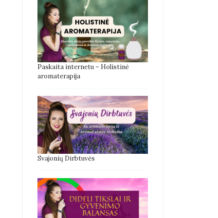
Paskaita internetu – Holistinė
aromaterapija
Svajonių Dirbtuvės