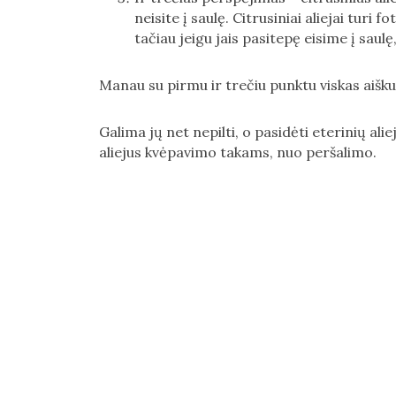
neisite į saulę. Citrusiniai aliejai turi 
tačiau jeigu jais pasitepę eisime į saul
Manau su pirmu ir trečiu punktu viskas aišku
Galima jų net nepilti, o pasidėti eterinių ali
aliejus kvėpavimo takams, nuo peršalimo.