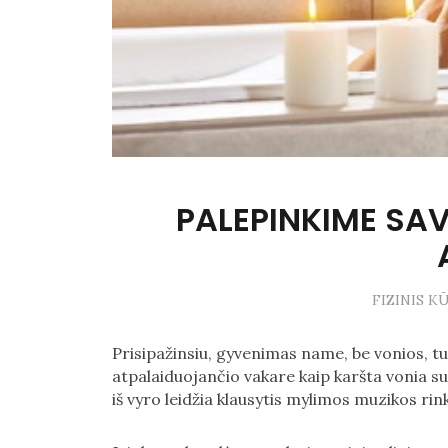
PALEPINKIME SAV
FIZINIS K
Prisipažinsiu, gyvenimas name, be vonios, t
atpalaiduojančio vakare kaip karšta vonia su
iš vyro leidžia klausytis mylimos muzikos ri