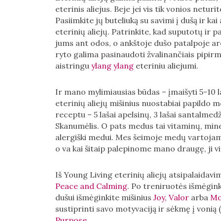
eterinis aliejus. Beje jei vis tik vonios netur
Pasiimkite jų buteliuką su savimi į dušą ir kai 
eterinių aliejų. Patrinkite, kad suputotų ir p
jums ant odos, o ankštoje dušo patalpoje ar
ryto galima pasinaudoti žvalinančiais pipir
aistringu
ylang ylang
eteriniu aliejumi.
Ir mano mylimiausias būdas – įmaišyti 5-10 l
eterinių aliejų mišinius nuostabiai papildo 
receptu – 5 lašai apelsinų, 3 lašai santalmedž
Skanumėlis. O pats medus tai vitaminų, mine
alergiški medui. Mes šeimoje medų vartojame
o va kai šitaip palepinome mano draugę, ji vi
Iš Young Living eterinių aliejų atsipalaida
Peace and Calming
. Po treniruotės išmėgin
dušui išmėginkite mišinius
Joy,
Valor
arba
Mo
sustiprinti savo motyvaciją ir sėkmę į vonią 
Purpose
.