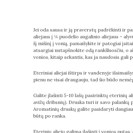
Jei oda sausa ir ją praverstų padrėkinti ir pa
aliejaus į ¼ puodelio augalinio aliejaus – alyv
šį mišinį į vonią, pamaišykite ir patogiai įsita
atsargiai nutapšnokite odą rankšluosčiu, o al
vonios, kitaip sekantis, kas ja naudosis gali p
Eteriniai aliejai ištirps ir vandenyje išsimaišy
pienu ne visai draugauju, tad šio būdo nem
Galite įlašinti 5-10 lašų pasirinktų eterinių a
avižų dribsnių). Druska turi ir savo palankų 
Aromatinių druskų galite pasidaryti daugiau iš
būtų po ranka.
Eterinių aliejų galima įlašinti į vonios put