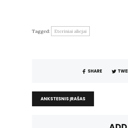
Tagged:
Eteriniai aliejai
SHARE
TWE
ANKSTESNIS ĮRAŠAS
ADD